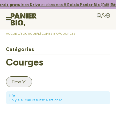
rait gratuit
en
Drive
et dans nos 8
Relais Panier Bio
(Dax, Bé
💚​
Ret
ACCUEIL
/
BOUTIQUE
/
LÉGUMES BIO
/
COURGES
Catégories
Courges
Filtrer
Info
Il n'y a aucun résultat à afficher