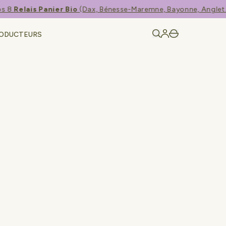
8
Relais Panier Bio
(Dax, Bénesse-Maremne, Bayonne, Anglet...)
RODUCTEURS