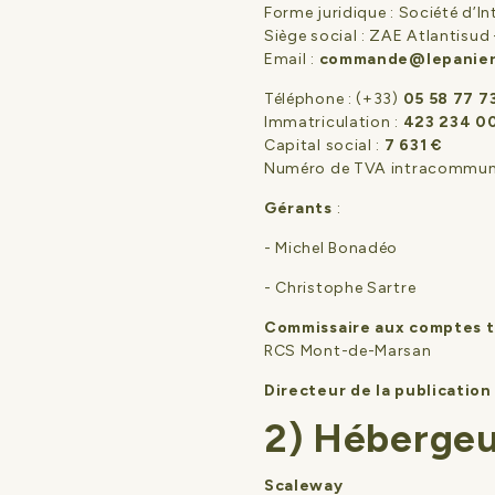
Forme juridique : Société d’In
Siège social : ZAE Atlantisu
Email :
commande@lepanier
Téléphone : (+33)
05 58 77 7
Immatriculation :
423 234 0
Capital social :
7 631 €
Numéro de TVA intracommuna
Gérants
:
- Michel Bonadéo
- Christophe Sartre
Commissaire aux comptes ti
RCS Mont-de-Marsan
Directeur de la publication
2) Héberge
Scaleway