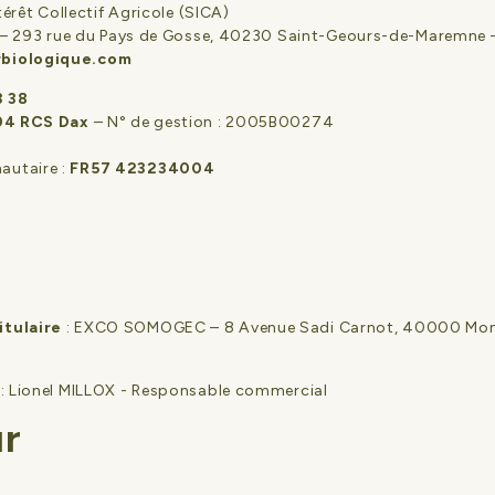
térêt Collectif Agricole (SICA)
d – 293 rue du Pays de Gosse, 40230 Saint-Geours-de-Maremne 
biologique.com
3 38
04 RCS Dax
– N° de gestion : 2005B00274
utaire :
FR57 423234004
tulaire
: EXCO SOMOGEC – 8 Avenue Sadi Carnot, 40000 Mon
: Lionel MILLOX - Responsable commercial
ur