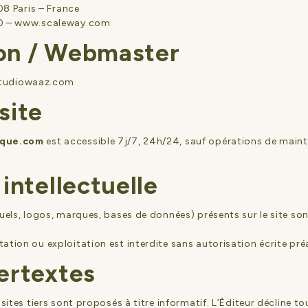
008 Paris – France
0 –
www.scaleway.com
on / Webmaster
tudiowaaz.com
site
ique.com
est accessible 7j/7, 24h/24, sauf opérations de main
 intellectuelle
suels, logos, marques, bases de données) présents sur le site so
ation ou exploitation est interdite sans autorisation écrite pré
ertextes
 sites tiers sont proposés à titre informatif. L’Éditeur décline t