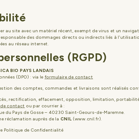
ilité
er au site avec un matériel récent, exempt de virus et un navigat
responsable des dommages directs ou indirects liés à l’utilisatio
iées au réseau internet.
personnelles (RGPD)
SICA BIO PAYS LANDAIS
onnées (DPO) : via le
formulaire de contact
a gestion des comptes, commandes et livraisons sont réalisés c
ès, rectification, effacement, opposition, limitation, portabili
 de contact
ou par courrier à :
 rue du Pays de Gosse – 40230 Saint-Geours-de-Maremne.
ne réclamation auprès de la
CNIL
(
www.cnil.fr
).
re
Politique de Confidentialité