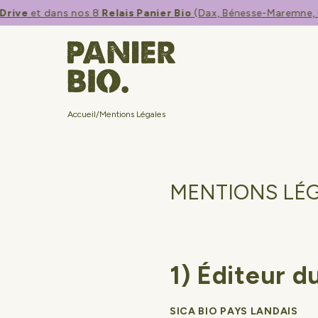
ive
et dans nos 8
Relais Panier Bio
(Dax, Bénesse-Maremne, Bay
Accueil
/
Mentions Légales
MENTIONS LÉ
1) Éditeur du
SICA BIO PAYS LANDAIS