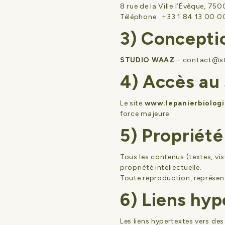
8 rue de la Ville l’Évêque, 75
Téléphone : +33 1 84 13 00 0
3) Concepti
STUDIO WAAZ
–
contact@s
4) Accès au 
Le site
www.lepanierbiolog
force majeure.
5) Propriété
Tous les contenus (textes, vi
propriété intellectuelle.
Toute reproduction, représent
6) Liens hyp
Les liens hypertextes vers des