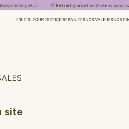
onne, Anglet...)
💚​
Retrait gratuit
en
Drive
et dans nos 
FRUITS
LÉGUMES
ÉPICERIE
PANIERS
NOS VALEURS
NOS P
GALES
 site