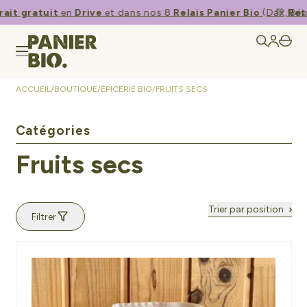
it gratuit
en
Drive
et dans nos 8
Relais Panier Bio
(Dax, Béne
💚​
Retra
ACCUEIL
/
BOUTIQUE
/
ÉPICERIE BIO
/
FRUITS SECS
Catégories
Fruits secs
Trier par position
Filtrer