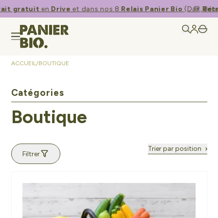
it gratuit
en
Drive
et dans nos 8
Relais Panier Bio
(Dax, Bénes
💚​
Retra
ACCUEIL
/
BOUTIQUE
Catégories
Boutique
Trier par position
Filtrer