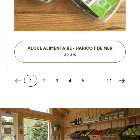
ALGUE ALIMENTAIRE - HARICOT DE MER
3,23 €
1
2
3
4
5
…
21