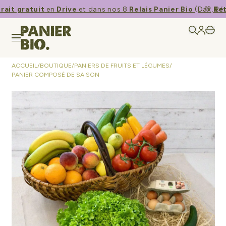
rait gratuit
en
Drive
et dans nos 8
Relais Panier Bio
(Dax, Bén
💚​
Ret
ACCUEIL
/
BOUTIQUE
/
PANIERS DE FRUITS ET LÉGUMES
/
PANIER COMPOSÉ DE SAISON