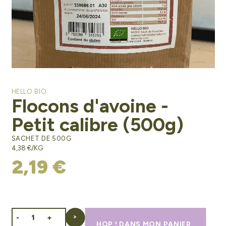
HELLO BIO
Flocons d'avoine -
Petit calibre (500g)
SACHET DE 500G
4,38 €/KG
2,19 €
-
+
HOP ! DANS MON PANIER