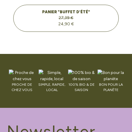
PANIER "BUFFET D'ÉTÉ"
27,39 €
24,90 €
PROCHE DE
SIMPLE, RAPIDE,
100% BIO & DE
BON POUR LA
CHEZ VOUS
LOCAL
SAISON
PLANÈTE
Newsletter