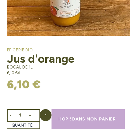
ÉPICERIE BIO
Jus d'orange
BOCAL DE 1L
6,10 €/L
6,10 €
-
+
HOP ! DANS MON PANIER
QUANTITÉ