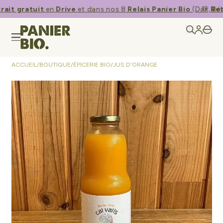
ait gratuit
en
Drive
et dans nos 8
Relais Panier Bio
(Dax, Bén
💚​
Retr
ACCUEIL
/
BOUTIQUE
/
ÉPICERIE BIO
/
JUS D'ORANGE