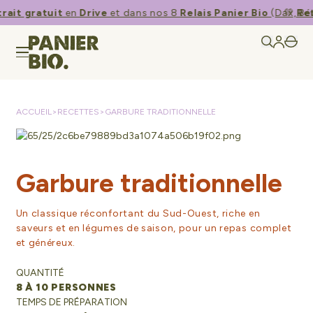
rait gratuit
en
Drive
et dans nos 8
Relais Panier Bio
(Dax, Bén
💚​
Ret
ACCUEIL
>
RECETTES
>
GARBURE TRADITIONNELLE
Garbure traditionnelle
Un classique réconfortant du Sud-Ouest, riche en
saveurs et en légumes de saison, pour un repas complet
et généreux.
QUANTITÉ
8 À 10 PERSONNES
TEMPS DE PRÉPARATION