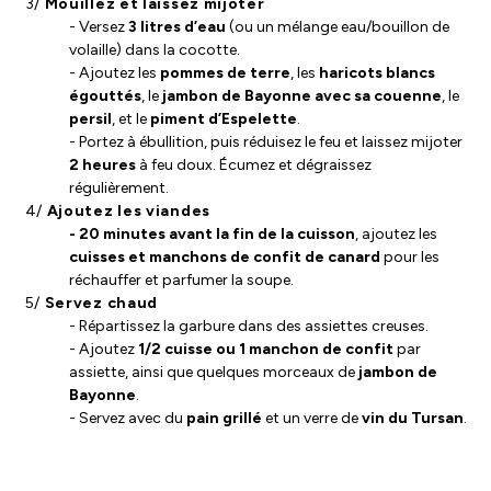
3/
Mouillez et laissez mijoter
- Versez
3 litres d’eau
(ou un mélange eau/bouillon de
volaille) dans la cocotte.
- Ajoutez les
pommes de terre
, les
haricots blancs
égouttés
, le
jambon de Bayonne avec sa couenne
, le
persil
, et le
piment d’Espelette
.
- Portez à ébullition, puis réduisez le feu et laissez mijoter
2 heures
à feu doux. Écumez et dégraissez
régulièrement.
4/
Ajoutez les viandes
- 20 minutes avant la fin de la cuisson
, ajoutez les
cuisses et manchons de confit de canard
pour les
réchauffer et parfumer la soupe.
5/
Servez chaud
- Répartissez la garbure dans des assiettes creuses.
- Ajoutez
1/2 cuisse ou 1 manchon de confit
par
assiette, ainsi que quelques morceaux de
jambon de
Bayonne
.
- Servez avec du
pain grillé
et un verre de
vin du Tursan
.