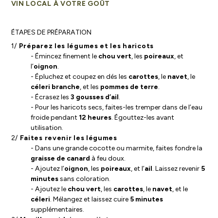
VIN LOCAL À VOTRE GOÛT
ÉTAPES DE PRÉPARATION
1/
Préparez les légumes et les haricots
- Émincez finement le
chou vert
, les
poireaux
, et
l’
oignon
.
- Épluchez et coupez en dés les
carottes
, le
navet
, le
céleri branche
, et les
pommes de terre
.
- Écrasez les
3 gousses d’ail
.
- Pour les haricots secs, faites-les tremper dans de l’eau
froide pendant
12 heures
. Égouttez-les avant
utilisation.
2/
Faites revenir les légumes
- Dans une grande cocotte ou marmite, faites fondre la
graisse de canard
à feu doux.
- Ajoutez l’
oignon
, les
poireaux
, et l’
ail
. Laissez revenir
5
minutes
sans coloration.
- Ajoutez le
chou vert
, les
carottes
, le
navet
, et le
céleri
. Mélangez et laissez cuire
5 minutes
supplémentaires.