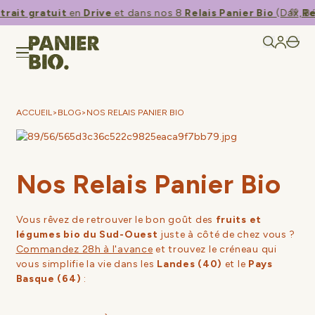
trait gratuit
en
Drive
et dans nos 8
Relais Panier Bio
(Dax, Bé
💚​
Re
ACCUEIL
>
BLOG
>
NOS RELAIS PANIER BIO
Nos Relais Panier Bio
Vous rêvez de retrouver le bon goût des
fruits et
légumes bio du Sud-Ouest
juste à côté de chez vous ?
Commandez 28h à l'avance
et trouvez le créneau qui
vous simplifie la vie dans les
Landes (40)
et le
Pays
Basque (64)
: